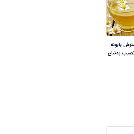
منوش بابونه
نصیب بدنتان