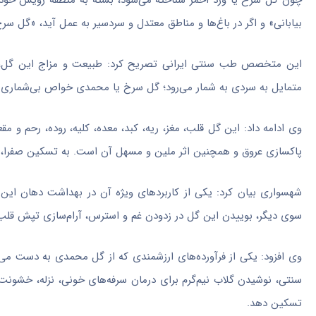
چون گل سرخ یا ورد احمر شناخته می‌شود، بسته به منطقه رویش خود ب
بیابانی» و اگر در باغ‌ها و مناطق معتدل و سردسیر به عمل آید، «گل سر
این‌ متخصص طب سنتی ایرانی تصریح کرد: طبیعت و مزاج این گل، م
متمایل به سردی به شمار می‌رود؛ گل سرخ یا محمدی خواص بی‌شماری 
وی ادامه داد: این گل قلب، مغز، ریه، کبد، معده، کلیه، روده، رحم و 
پاکسازی عروق و همچنین اثر ملین و مسهل آن است. به تسکین صفرا، حر
شهسواری بیان کرد: یکی از کاربردهای ویژه آن در بهداشت دهان این 
سوی دیگر، بوییدن این گل در زدودن غم و استرس، آرام‌سازی تپش قل
وی افزود: یکی از فرآورده‌های ارزشمندی که از گل محمدی به دست می
سنتی، نوشیدن گلاب نیم‌گرم برای درمان سرفه‌های خونی، نزله، خشون
تسکین دهد.