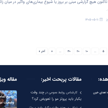
اکنون هیچ گزارشی مبنی بر بروز یا شیوع بیماری‌های واگیر در میان زائ
ز
۱۴۰۵-۰۵-۱۱
۵
...
۱۰
۲۰
۳۰
...
»
آخر »
هده:
مقالات پربحت اخیر:
مقاله ویژ
چند وقت
کارشناس روابط عمومی
در
ره اهدای خون
بسیج تمام 
یکبار باید پروتز مو را تعویض کرد؟
وضعیت دیگر خ
چند وقت یکبار باید پروتز
توکلی
در