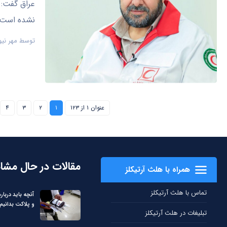
عراق گفت: ت
نشده است.
توسط
مهر نیو
عنوان ۱ از ۱۲۳
۱
۲
۳
۴
مقالات در حال مشا
همراه با هلث آرتیکلز
تماس با هلث آرتیکلز
آنچه باید دربا
و پلاکت بدانیم
تبلیغات در هلث آرتیکلز