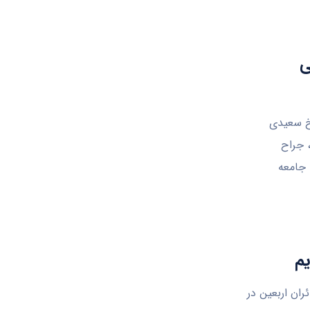
ی
رخ سعیدی
ه، جراح
 جامعه
یم
لیون و ۶۵۰ هزار خدمت به زائران اربعین در