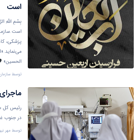
است
بِسْمِ اللَّه
است.سازمان
پزشکی، کاد
می‌نماید.«
الحسین»
توسط
سازمان
ماجرای 
رئیس کل سا
در جنوب غر
توسط
مهر نیو