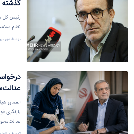
گذشته ب
رئیس کل سا
نظام سلامت
توسط
مهر نیو
درخواست
عدالت‌م
اعضای هیئت
بازنگری فو
عدالت‌محور
توسط
سازمان