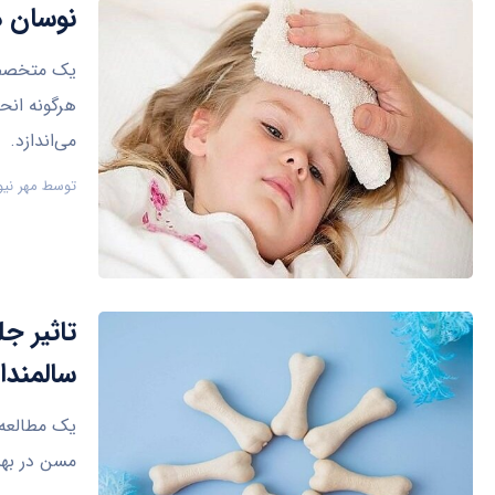
نوسان د
هرگونه انح
می‌اندازد.
توسط
مهر نیو
تاثیر ج
سالمندا
یک مطالعه ج
مسن در بهب