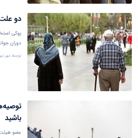
دو علت 
پوکی استخو
دوران جوان
توسط
مهر نیو
توصیه‌ه
باشید
عضو هیئت ع