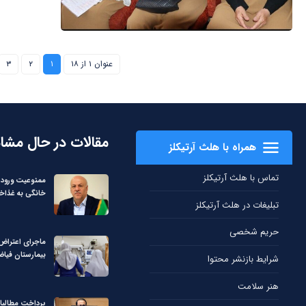
عنوان ۱ از ۱۸
۱
۲
۳
مقالات در حال مشا
همراه با هلث آرتیکلز
تماس با هلث آرتیکلز
ممنوعیت ورود 
خانگی به غذاخ
تبلیغات در هلث آرتیکلز
حریم شخصی
ماجرای اعتراض
بیمارستان فی
شرایط بازنشر محتوا
هنر سلامت
پرداخت مطالبا