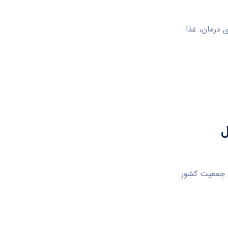
 درمان، غذا
یل
عداد سالمندان کشور به حدود ۳۰ درصد کل جمعیت کشور