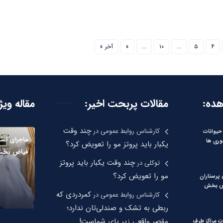
۴
۵
...
۱۰
...
»
آخر »
هده:
مقالات پربحت اخیر:
مقاله ویژ
چند وقت
کارشناس روابط عمومی
در
حیوانات
ماجرای اعت
وری ها
یکبار باید پروتز مو را تعویض کرد؟
فیاض بخ
چند وقت یکبار باید پروتز
توکلی
در
مو را تعویض کرد؟
 پرستاران
اض بخش
کمردردی که
کارشناس روابط عمومی
در
ربطی به تشک و صندلی‌تان ندارد؛
مقصر واقعی زیر پای شماست!
ت مراکز طرف