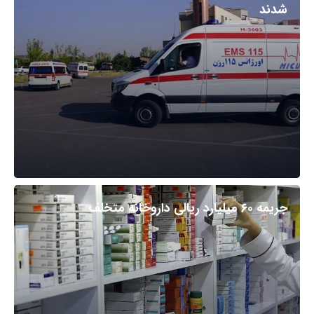
شدند
جریمه ۶۰ میلیارد ریالی داروخانه متخلف