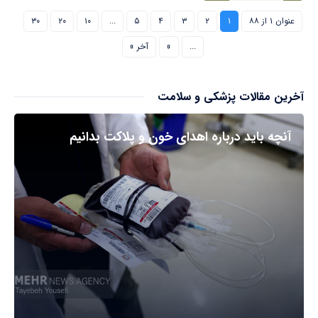
عنوان ۱ از ۸۸
۱
۲
۳
۴
۵
...
۱۰
۲۰
۳۰
...
»
آخر »
آخرین مقالات پزشکی و سلامت
آنچه باید درباره اهدای خون و پلاکت بدانیم