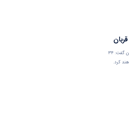
بندرعباس- مدیرکل دامپزشکی هرمزگان با اشاره به اجرای برنامه‌های ویژه عید قربان گفت: ۳۴
ند کرد.