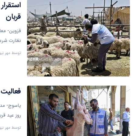
قربان
نظارت شرعی
توسط
مهر نیو
فعالیت ۲۳ اکیپ دامپزشکی کهگیلویه و بویراحمد در عید قر
روز عید قرب
توسط
مهر نیو