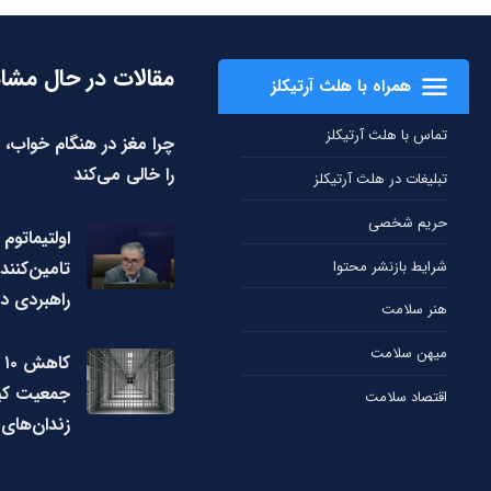
مقالات در حال مشا
همراه با هلث آرتیکلز
تماس با هلث آرتیکلز
چرا مغز در هنگام خواب، 
را خالی می‌کند
تبلیغات در هلث آرتیکلز
حریم شخصی
اولتیماتوم 
شرایط بازنشر محتوا
تامین‌کنند
راهبردی دا
هنر سلامت
میهن سلامت
ک
جمعیت کی
اقتصاد سلامت
زندان‌های 