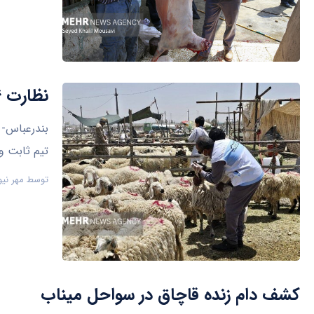
نظارت ۳۴ اکیپ دامپزشکی هرمزگان بر ذبح دام در عید قربان
تیم‌ ثابت 
توسط
مهر نیو
کشف دام زنده قاچاق در سواحل میناب