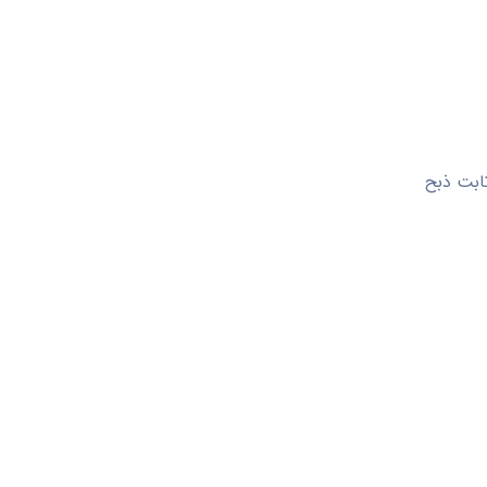
مان با عید سعید قربان ۲۴ جایگاه ثابت ذبح