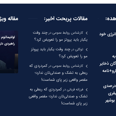
هده:
مقالات پربحت اخیر:
مقاله ویژ
چند وقت
کارشناس روابط عمومی
در
انرژی خود
اولتیماتوم 
یکبار باید پروتز مو را تعویض کرد؟
راهبردی دار
چند وقت یکبار باید پروتز
توکلی
در
به
مو را تعویض کرد؟
گان ذخایر
کمردردی که
کارشناس روابط عمومی
در
رو+نامه
ربطی به تشک و صندلی‌تان ندارد؛
مقصر واقعی زیر پای شماست!
اهش ۱۰ درصدی
کمردردی که ربطی به
فرزانه قربانی
در
فری
تشک و صندلی‌تان ندارد؛ مقصر واقعی
بوشهر
زیر پای شماست!