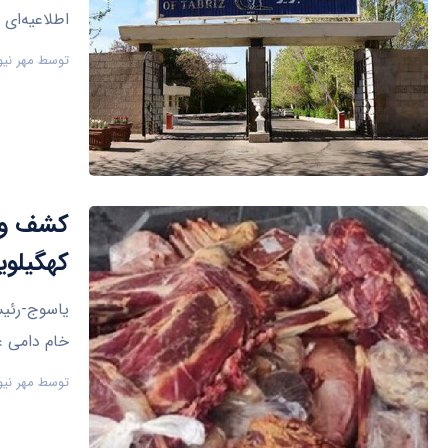
اطلاعیه‌ای 
توسط
مهر نیو
کهگیلوی
خام دامی غ
توسط
مهر نیو