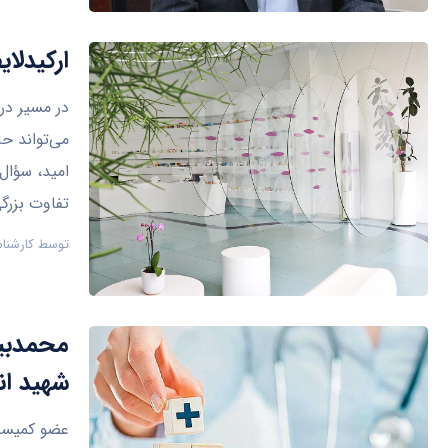
ارکیدلا
در مسیر د
می‌تواند حا
امید، سؤال
تفاوت بزرگی
توسط
کارشنا
محمدبی
شهید ان
عضو کمیسیو