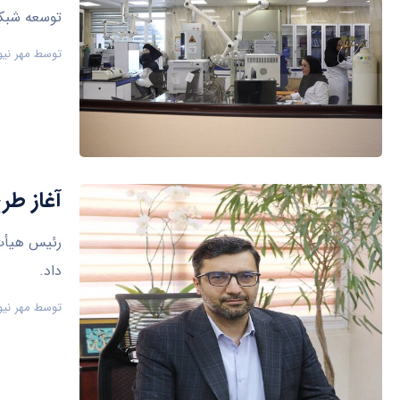
توسعه شبکه
توسط
مهر نیو
آغاز طر
رئیس هیأت 
داد.
توسط
مهر نیو