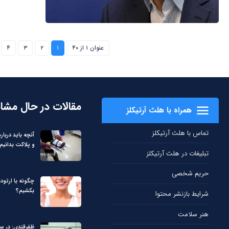
عنوان ۱ از ۴۰
۱
۲
۳
۴
مقالات در حال مشا
همراه با هلث آرتیکلز
تماس با هلث آرتیکلز
آنچه باید دربا
و پلاکت بدانیم
تبلیغات در هلث آرتیکلز
حریم شخصی
چگونه با ارتود
بکشیم؟
شرایط بازنشر محتوا
هنر سلامت
ظفرقندی: در 