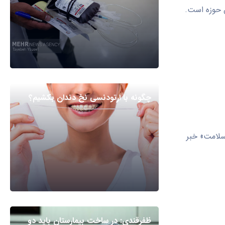
ن حوزه است.
چگونه با ارتودنسی نخ دندان بکشیم؟
سلامت» خبر
ظفرقندی: در ساخت بیمارستان باید دو