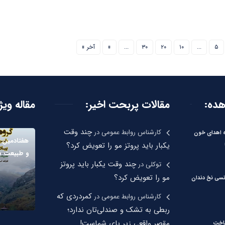
۵
...
۱۰
۲۰
۳۰
...
»
آخر »
هده:
مقالات پربحت اخیر:
مقاله ویژ
چند وقت
کارشناس روابط عمومی
در
ره اهدای خون
هفتادمین ب
یکبار باید پروتز مو را تعویض کرد؟
و طبیعت بر
چند وقت یکبار باید پروتز
توکلی
در
مو را تعویض کرد؟
نسی نخ دندان
کمردردی که
کارشناس روابط عمومی
در
ربطی به تشک و صندلی‌تان ندارد؛
مقصر واقعی زیر پای شماست!
ساخت