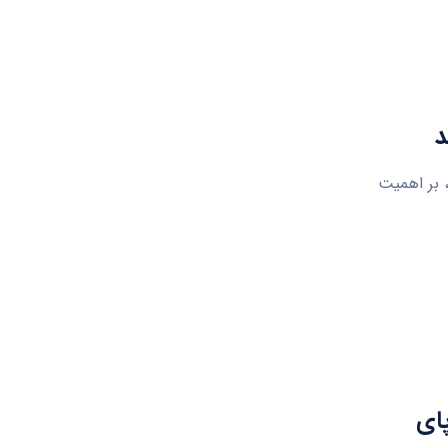
د
 بر اهمیت
پای