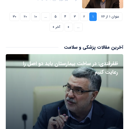
عنوان ۱ از ۷۶
۱
۲
۳
۴
۵
...
۱۰
۲۰
۳۰
...
»
آخر »
آخرین مقالات پزشکی و سلامت
ظفرقندی: در ساخت بیمارستان باید دو اصل را
رعایت کنیم