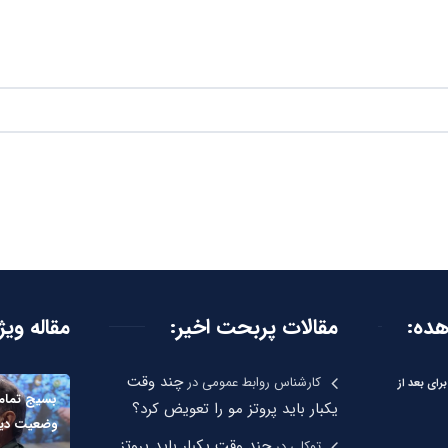
هده:
مقالات پربحت اخیر:
مقاله ویژ
چند وقت
کارشناس روابط عمومی
در
ای بعد از
بسیج تمام 
یکبار باید پروتز مو را تعویض کرد؟
وضعیت دیگر خ
چند وقت یکبار باید پروتز
توکلی
در