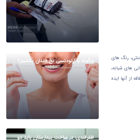
خنثی، رنگ های
چگونه با ارتودنسی نخ دندان بکشیم؟
ی های شبانه،
ه از آنها ایده
ظفرقندی: در ساخت بیمارستان باید دو