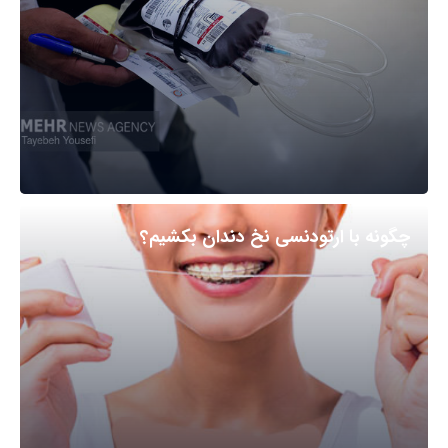
چگونه با ارتودنسی نخ دندان بکشیم؟