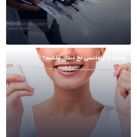
چگونه با ارتودنسی نخ دندان بکشیم؟