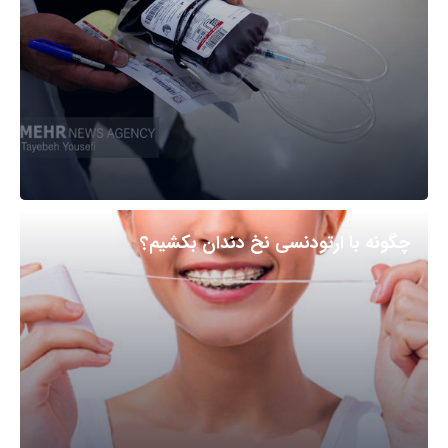
چگونه با ارتودنسی نخ دندان بکشیم؟