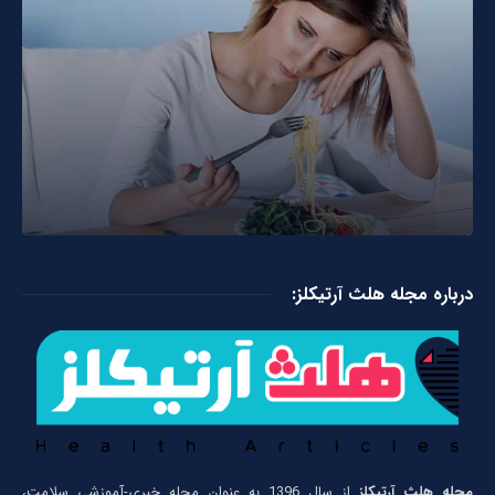
درباره مجله هلث آرتیکلز:
مجله هلث آرتیکلز
از سال 1396 به عنوان مجله خبری-آموزشی سلامت،