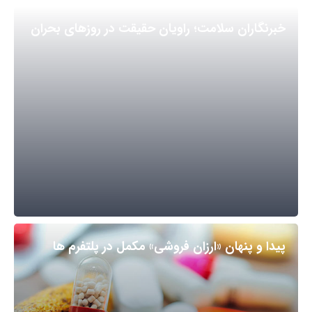
خبرنگاران سلامت؛ راویان حقیقت در روزهای بحران
پیدا و پنهان «ارزان فروشی» مکمل در پلتفرم ها