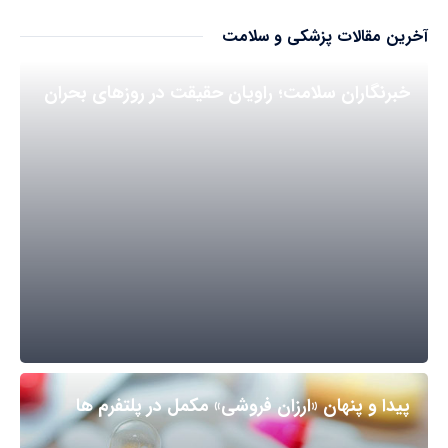
آخرین مقالات پزشکی و سلامت
خبرنگاران سلامت؛ راویان حقیقت در روزهای بحران
پیدا و پنهان «ارزان فروشی» مکمل در پلتفرم ها