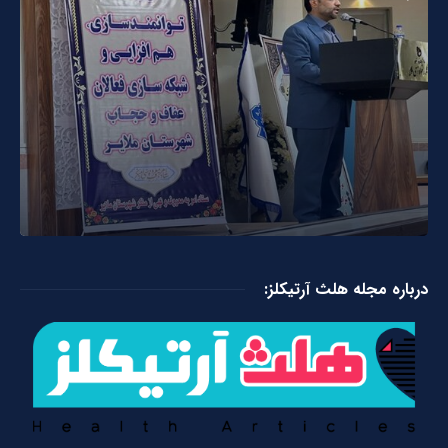
درباره مجله هلث آرتیکلز: