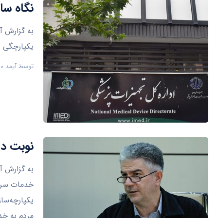
نگاه سا
یکپارچگی د
توسط
آیمد ۹۰
نوبت ده
خدمات سرپا
یکپارچه‌سا
مردم به خد