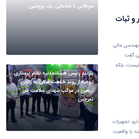
سرطانی با شناسایی یک پروتئین
 و ثبات
هندسی مالی
شکی گفت:
نیست، بلکه
بازدید رئیس هیئت‌مدیره نظام پرستاری
ارومیه از روند خدمت‌رسانی به زائران
اربعین در موکب شهدای سلامت مرز
تمرچین
ع دارو، تجهیزات
ته اما این رشد با واقعیت