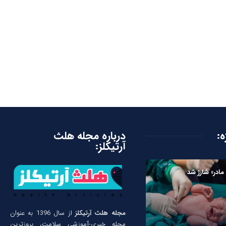
ه:
درباره مجله هلث
آرتیکلز:
مادر» شارژ شد
مجله هلث آرتیکلز
از سال 1396 به عنوان
مجله خبری-آموزشی سلامت، بروزترین