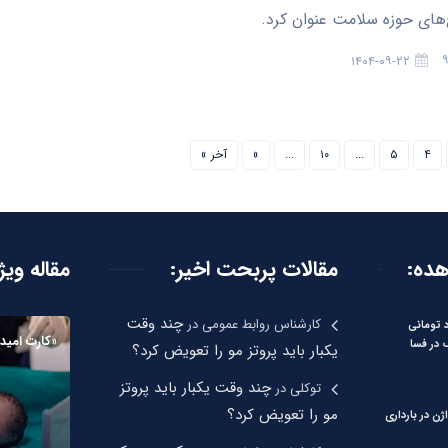
‌های حوزه سلامت عنوان کرد.
۱۴۰۴-۰۹-۲۲
۴
۵
...
۱۰
...
»
آخر »
هده:
مقالات پربحت اخیر:
مقاله ویژ
چند وقت
کارشناس روابط عمومی
در
لیارد تومانی
«کارت امید 
 در فسا
یکبار باید پروتز مو را تعویض کرد؟
چند وقت یکبار باید پروتز
توکلی
در
مو را تعویض کرد؟
ژن در بارداری