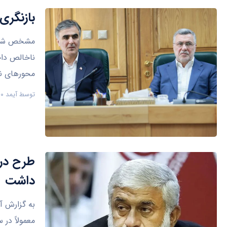
بازنگری
مشخص شدن ت
ناخالص داخ
محورهای ن
توسط
آیمد ۹۰
داشت
معمولاً در