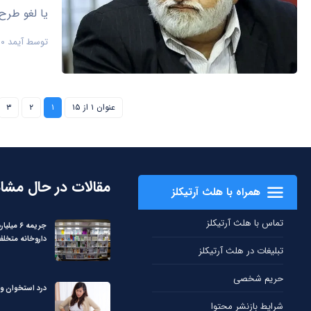
یا لغو طرح
توسط
آیمد ۹۰
عنوان ۱ از ۱۵
۱
۲
۳
مقالات در حال مشا
همراه با هلث آرتیکلز
تماس با هلث آرتیکلز
جریمه ۶ می
داروخانه متخلف
تبلیغات در هلث آرتیکلز
حریم شخصی
درد استخوان وا
شرایط بازنشر محتوا