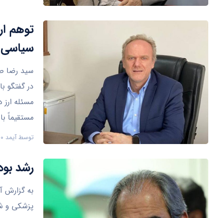
توهم ار
سیاسی
سید رضا ص
مسئله ارز 
مستقیماً با
توسط
آیمد ۹۰
رشد بود