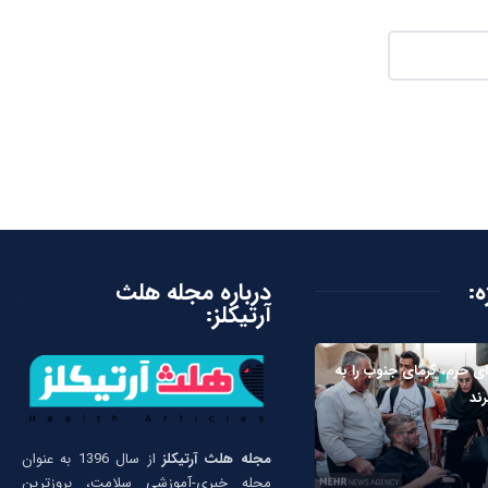
ه:
درباره مجله هلث
آرتیکلز:
ای حرم، گرمای جنوب را به
ند
مجله هلث آرتیکلز
از سال 1396 به عنوان
مجله خبری-آموزشی سلامت، بروزترین