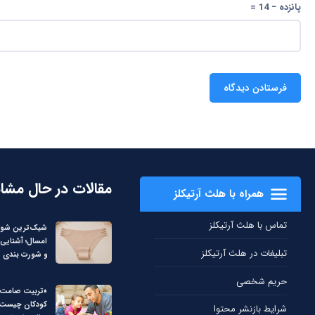
پانزده − 14 =
مقالات در حال مشا
همراه با هلث آرتیکلز
تماس با هلث آرتیکلز
شیک‌ترین شورت
امسال؛ آشنایی 
تبلیغات در هلث آرتیکلز
و شورت بندی
حریم شخصی
«تربیت صامت
شرایط بازنشر محتوا