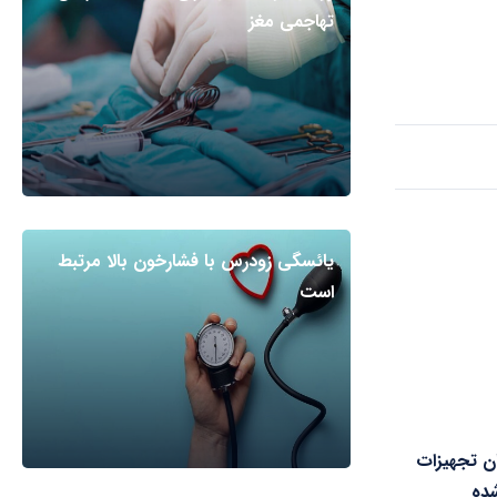
تهاجمی مغز
یائسگی زودرس با فشارخون بالا مرتبط
است
ان تجهیزات
ده