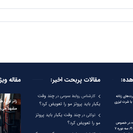
هده:
مقالات پربحت اخیر:
مقاله ویژ
چند وقت
کارشناس روابط عمومی
در
‌های زنانه
زائر اولی ه
با شرت لیزری
یکبار باید پروتز مو را تعویض کرد؟
مشهد می‌بر
چند وقت یکبار باید پروتز
توکلی
در
مو را تعویض کرد؟
» در خصوص
کودکان چیست؟/ سه دوره ۷