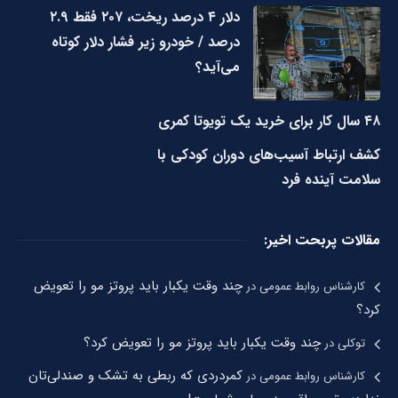
دلار ۴ درصد ریخت، ۲۰۷ فقط ۲.۹
درصد / خودرو زیر فشار دلار کوتاه
می‌آید؟
۴۸ سال کار برای خرید یک تویوتا کمری
کشف ارتباط آسیب‌های دوران کودکی با
سلامت آینده فرد
مقالات پربحت اخیر:
چند وقت یکبار باید پروتز مو را تعویض
کارشناس روابط عمومی
در
کرد؟
چند وقت یکبار باید پروتز مو را تعویض کرد؟
توکلی
در
کمردردی که ربطی به تشک و صندلی‌تان
کارشناس روابط عمومی
در