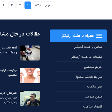
عنوان ۱ از ۱۲۲
۱
۲
۳
۴
مقالات در حال مشا
همراه با هلث آرتیکلز
تماس با هلث آرتیکلز
آنچه باید دربا
و پلاکت بدانیم
تبلیغات در هلث آرتیکلز
حریم شخصی
چگونه با ارتود
بکشیم؟
شرایط بازنشر محتوا
هنر سلامت
ظفرقندی: در 
میهن سلامت
بیمارستان باید 
رعایت کنیم
اقتصاد سلامت