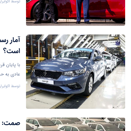
توسط
اکوایرا
آمار رس
است؟
با پایان ق
عادی به حدود ۲.۲ درص
توسط
اکوایرا
صمت: برای واردات ۷۵