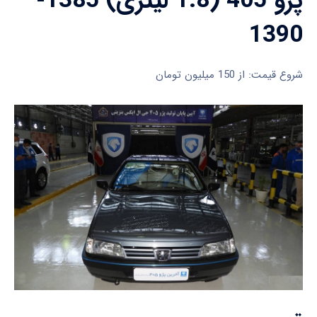
پژو 405 (1.8 لیتری) 1385-
1390
شروع قیمت: از 150 میلیون تومان