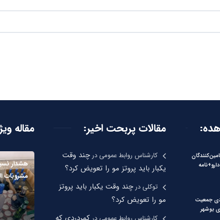
هده:
مقالات پربحت اخیر:
مقاله ویژ
چند وقت
کارشناس روابط عمومی
در
امین‌کنندگان
هشدار نسب
دارو+نامه
یکبار باید پروتز مو را تعویض کرد؟
مشروبات ال
چند وقت یکبار باید پروتز
توکلی
در
مو را تعویض کرد؟
 درصدی جمعیت
ی بوشهر
کمردردی که
کارشناس روابط عمومی
در