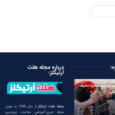
ه:
درباره مجله هلث
آرتیکلز:
ت به اثرات مخرب مصرف
کلی
مجله هلث آرتیکلز
از سال 1396 به عنوان
مجله خبری-آموزشی سلامت، بروزترین