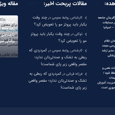
هده:
مقالات پربحت اخیر:
مقاله ویژ
چند وقت
کارشناس روابط عمومی
در
آفرینان جامعه
استقلال ت
ر مسابقات
یکبار باید پروتز مو را تعویض کرد؟
 اسپانیا
باید حفظ 
چند وقت یکبار باید پروتز
توکلی
در
کارشناسی 
مو را تعویض کرد؟
پزشکی ضرو
ان نظام
رسی مجدد
کمردردی که
کارشناس روابط عمومی
در
مدیر ارشد
زشکی
ربطی به تشک و صندلی‌تان ندارد؛
مقصر واقعی زیر پای شماست!
ات علمی و
کمردردی که ربطی به
فظ شود /
فرزانه قربانی
در
یمات
تشک و صندلی‌تان ندارد؛ مقصر واقعی
مدیریت آموزش
زیر پای شماست!
روری است.