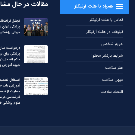
مقالات در حال مشا
همراه با هلث آرتیکلز
تماس با هلث آرتیکلز
تجلیل از افتخار
پزشکی ایران د
تبلیغات در هلث آرتیکلز
جهانی پزشکان –
حریم شخصی
درخواست سازم
پزشکی برای بر
شرایط بازنشر محتوا
حکم انفصال دو 
حوزه آموزش پ
هنر سلامت
میهن سلامت
استقلال تصمیم
آموزشی باید ح
اقتصاد سلامت
حمایت از تصم
کارشناسی در 
علوم پزشکی ض