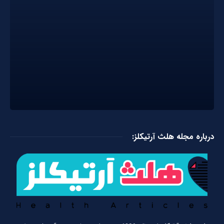
درباره مجله هلث آرتیکلز: