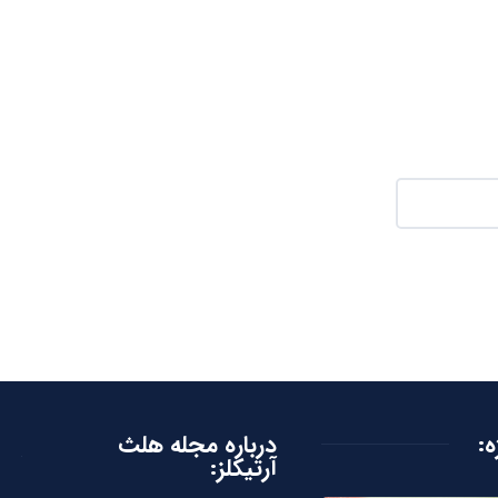
ه:
درباره مجله هلث
آرتیکلز: