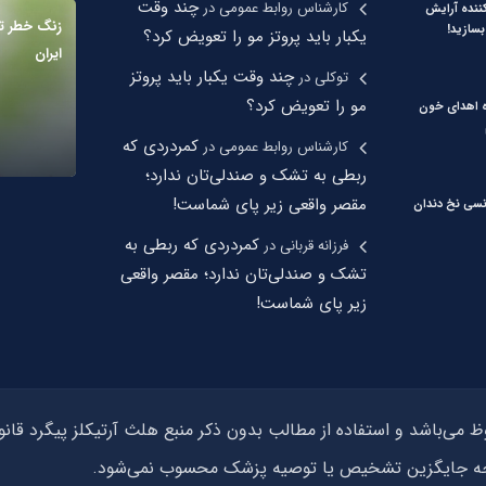
چند وقت
کارشناس روابط عمومی
در
نده آرایش
بسازید!
یکبار باید پروتز مو را تعویض کرد؟
ایران
چند وقت یکبار باید پروتز
توکلی
در
مو را تعویض کرد؟
ره اهدای خون
کمردردی که
کارشناس روابط عمومی
در
ربطی به تشک و صندلی‌تان ندارد؛
مقصر واقعی زیر پای شماست!
نسی نخ دندان
کمردردی که ربطی به
فرزانه قربانی
در
تشک و صندلی‌تان ندارد؛ مقصر واقعی
زیر پای شماست!
وجه جایگزین تشخیص یا توصیه پزشک محسوب نمی‌شود.