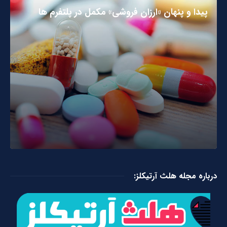
پیدا و پنهان «ارزان فروشی» مکمل در پلتفرم ها
درباره مجله هلث آرتیکلز: