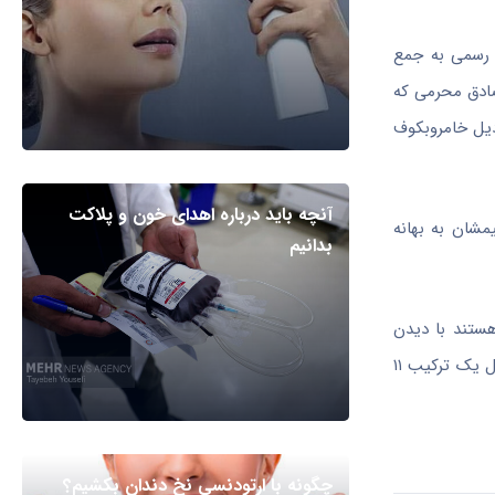
اهل صربستان با امضای قرارداد رسمی به جمع
صادق محرمی که
دیل خامروبکوف
آنچه باید درباره اهدای خون و پلاکت
مشان به بهانه
بدانیم
هستند با دیدن
خرید‌های تراکتور داغ دلشان تازه شده است، زیرا در شرایطی که سرخپوشان تبریزی در هر پست دو بازیکن آماده دارند، مدیران استقلال در تشکیل یک ترکیب ۱۱
چگونه با ارتودنسی نخ دندان بکشیم؟