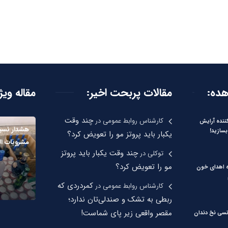
هده:
مقالات پربحت اخیر:
مقاله ویژ
چند وقت
کارشناس روابط عمومی
در
نده آرایش
هشدار نسب
بسازید!
یکبار باید پروتز مو را تعویض کرد؟
مشروبات ال
چند وقت یکبار باید پروتز
توکلی
در
مو را تعویض کرد؟
ره اهدای خون
کمردردی که
کارشناس روابط عمومی
در
ربطی به تشک و صندلی‌تان ندارد؛
مقصر واقعی زیر پای شماست!
نسی نخ دندان