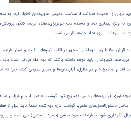
د سعید قربان و اهمیت صیانت از سلامت عمومی شهروندان اظهار کرد: به منظ
، به ویژه بیماری حاد و کشنده تب خونریزی‌دهنده کریمه کنگو، پروتکل‌ه
ایت آن‌ها از سوی آحاد جامعه الزامی است.
وی از بسیج نیروهای نظارتی در سطح استان خبر داد و افزود: در روز عید قربان، ۶۰ بازرس بهداشتی مجهز در قالب تیم‌های ثابت و
ی‌دهند. شهروندان باید توجه داشته باشند که ذبح دام قربانی صرفاً باید د
قدام به ذبح دام در منازل، آپارتمان‌ها و معابر عمومی کنند؛ چرا که ا
صرف فوری فرآورده‌های دامی تصریح کرد: گوشت حاصل از دام قربانی به هی
 اساس دستورالعمل‌های علمی، گوشت تازه ذبح‌شده حتماً باید قبل از قط
مای ۴ درجه سانتی‌گراد درون یخچال نگهداری شود تا فرآیند جمود نعشی (جمود عضلانی) طی شده و 