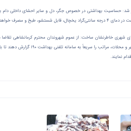
آور شد: حساسیت بهداشتی در خصوص جگر، دل و سایر احشای داخلی دام ب
های شهری خاطرنشان ساخت: از عموم شهروندان محترم کرمانشاهی تقاضا 
مشاهده هرگونه تخلف، رفتار پرخطر یا ذبح غیربهداشتی دام در سطح شهر و محلات، مراتب
ام نمایند.