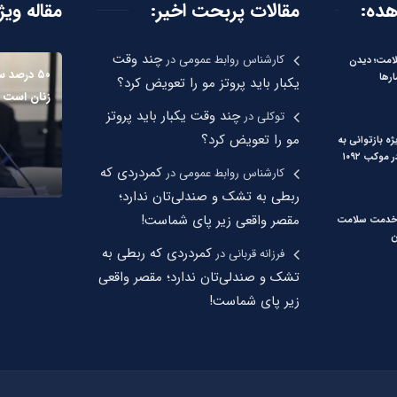
هده:
مقالات پربحت اخیر:
مقاله ویژ
چند وقت
کارشناس روابط عمومی
در
لامت؛ دیدن
۵۰ درصد 
رها
یکبار باید پروتز مو را تعویض کرد؟
زنان است
چند وقت یکبار باید پروتز
توکلی
در
مو را تعویض کرد؟
ه بازتوانی به
موکب ۱۰۹۲
کمردردی که
کارشناس روابط عمومی
در
ربطی به تشک و صندلی‌تان ندارد؛
مقصر واقعی زیر پای شماست!
۹۷ هزار خدمت سلامت
ن
کمردردی که ربطی به
فرزانه قربانی
در
تشک و صندلی‌تان ندارد؛ مقصر واقعی
زیر پای شماست!