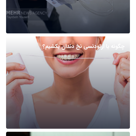
چگونه با ارتودنسی نخ دندان بکشیم؟