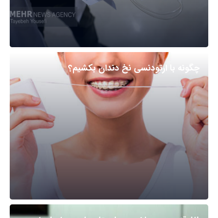
چگونه با ارتودنسی نخ دندان بکشیم؟