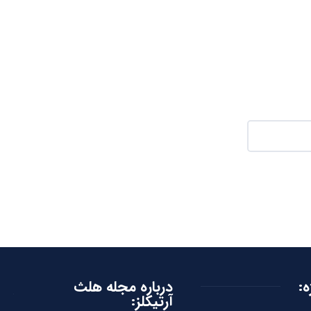
ه:
درباره مجله هلث
آرتیکلز: