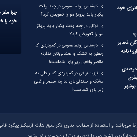
چند وقت
کارشناس روابط عمومی
در
انرژی خود
چرا مغز 
یکبار باید پروتز مو را تعویض کرد؟
خود را خ
چند وقت یکبار باید پروتز
توکلی
در
به
مو را تعویض کرد؟
گان ذخایر
کمردردی که
کارشناس روابط عمومی
در
رو+نامه
ربطی به تشک و صندلی‌تان ندارد؛
مقصر واقعی زیر پای شماست!
اهش ۱۰ درصدی
کمردردی که ربطی به
فرزانه قربانی
در
فری
تشک و صندلی‌تان ندارد؛ مقصر واقعی
بوشهر
زیر پای شماست!
وجه جایگزین تشخیص یا توصیه پزشک محسوب نمی‌شود.