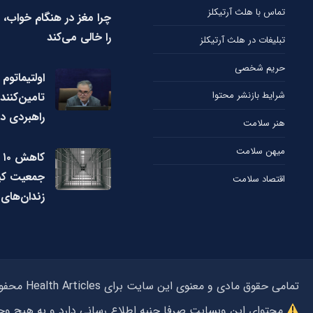
تماس با هلث آرتیکلز
چرا مغز در هنگام خواب، 
را خالی می‌کند
تبلیغات در هلث آرتیکلز
حریم شخصی
اولتیماتوم 
شرایط بازنشر محتوا
تامین‌کنند
راهبردی دا
هنر سلامت
میهن سلامت
ک
جمعیت کی
اقتصاد سلامت
زندان‌های 
تمامی حقوق مادی و معنوی این سایت برای Health Articles محفوظ می‌باشد و استفاده از مطالب بدون ذکر منبع هلث آرتیکلز پیگرد قانونی دارد.
محتوای این وبسایت صرفا جنبه اطلاع رسانی دارد و به هیچ 