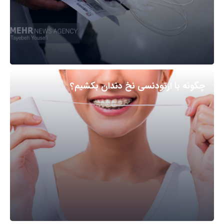
چگونه با ارتودنسی نخ دندان بکشیم؟