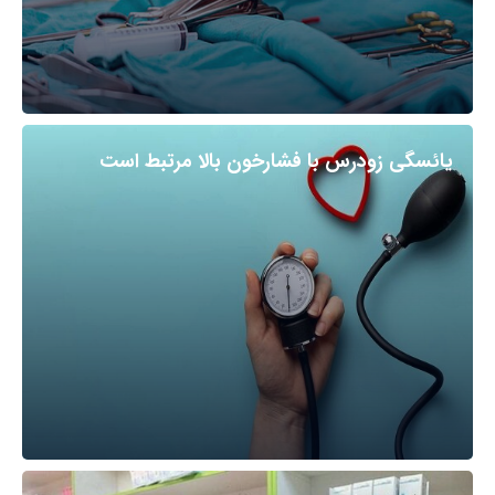
یائسگی زودرس با فشارخون بالا مرتبط است