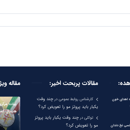
هده:
مقالات پربحت اخیر:
مقاله ویژ
چند وقت
کارشناس روابط عمومی
در
ره اهدای خون
یکبار باید پروتز مو را تعویض کرد؟
هندبال کشو
چند وقت یکبار باید پروتز
توکلی
در
مو را تعویض کرد؟
نسی نخ دندان