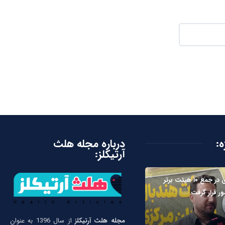
ه:
درباره مجله هلث
آرتیکلز:
بیات: مرکزی در جمع ۱۰ هیئت برتر
ر قرار گرفت
مجله هلث آرتیکلز
از سال 1396 به عنوان