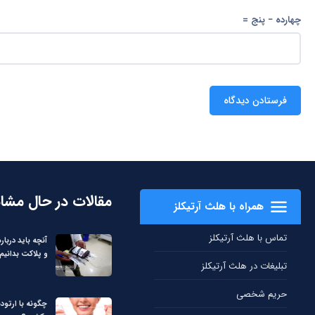
چهارده − پنج =
مقالات در حال مشا
همراه با هلث آرتیکلز
تماس با هلث آرتیکلز
آنچه باید دربا
و پلاکت بدانیم
تبلیغات در هلث آرتیکلز
حریم شخصی
چگونه با ارتود