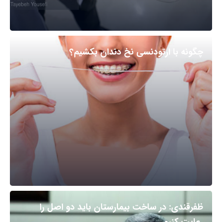
چگونه با ارتودنسی نخ دندان بکشیم؟
ظفرقندی: در ساخت بیمارستان باید دو اصل را