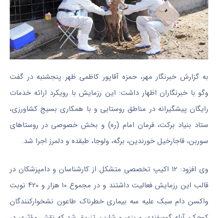
به گزارش خبرنگار مهر، حمزه آقاپور کاظمی ظهر پنجشنبه در گفت
وگو با خبرنگاران اظهار داشت: این رزمایش با رویکرد ارائه خدمات
رایگان پیشگیرانه در مناطق روستایی و با همکاری بسیج کشاورزی،
ستاد بنیاد برکت، فرمان امام (ره) و بخش خصوصی در روستاهای
سوربن، قاجارخیل خورندین، برگه، ولوجا، طبقده و دلمرز اجرا شد.
وی افزود: ۱۲ اکیپ تخصصی متشکل از کارشناسان و دامپزشکان در
قالب این رزمایش فعالیت داشتند و در مجموع ۱۰ هزار و ۴۲۰ نوبت
واکسن دام سبک علیه سه بیماری خطرناک طاعون نشخوارکنندگان
کوچک، آبله گوسفندی و بزی و شاربن تزریق شد که نقش مؤثری در