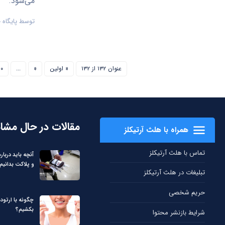
می‌شود.
توسط
پایگاه
عنوان ۱۳۲ از ۱۳۲
« اولین
«
...
۱۰
مقالات در حال مشا
همراه با هلث آرتیکلز
تماس با هلث آرتیکلز
آنچه باید دربا
و پلاکت بدانیم
تبلیغات در هلث آرتیکلز
حریم شخصی
چگونه با ارتود
بکشیم؟
شرایط بازنشر محتوا