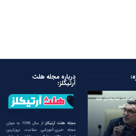
ه:
درباره مجله هلث
آرتیکلز:
ر ساخت بیمارستان باید
رعایت کنیم
مجله هلث آرتیکلز
از سال 1396 به عنوان
مجله خبری-آموزشی سلامت، بروزترین