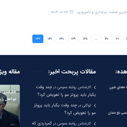
 خبری صنعت مرغداری و دامپروری
۱۴۰۳-۰۷-۲۴
۱۳۲
۱۳۱
۱۳۰
۱۲۹
۱۲۸
...
۳۰
۲۰
هده:
مقالات پربحت اخیر:
مقاله ویژ
چند وقت
کارشناس روابط عمومی
در
ره اهدای خون
ظفرقندی: د
یکبار باید پروتز مو را تعویض کرد؟
دو اصل را 
چند وقت یکبار باید پروتز
توکلی
در
مو را تعویض کرد؟
نسی نخ دندان
کمردردی که
کارشناس روابط عمومی
در