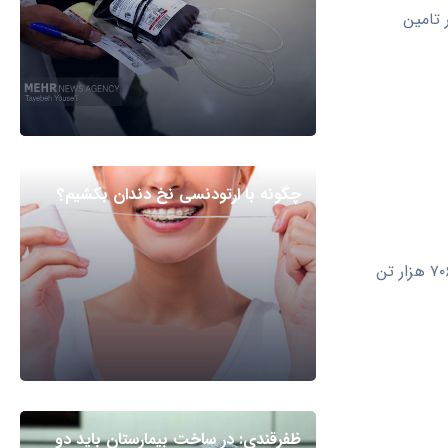
 تامین
چگونه با ارتودنسی نخ دندان بکشیم؟
معاون تولیدات بازرگانی وزارت جهاد گفت: بنابر آمار در چهار ماهه نخست امسال ۷۰۶ هزار تن
ظفرقندی: در ساخت بیمارستان باید دو