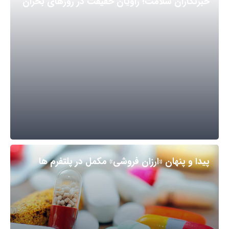
خبرنگاران سلامت؛ راویان حقیقت در روزهای بحران
پیدا و پنهان «ارزان فروشی» مکمل در پلتفرم ها