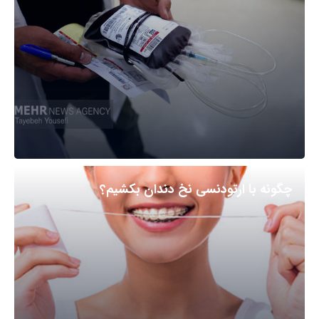
چگونه با ارتودنسی نخ دندان بکشیم؟