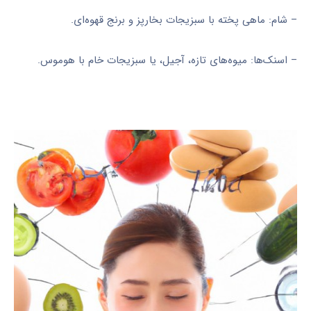
– شام: ماهی پخته با سبزیجات بخارپز و برنج قهوه‌ای.
– اسنک‌ها: میوه‌های تازه، آجیل، یا سبزیجات خام با هوموس.