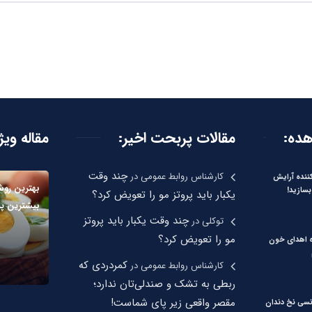
هده:
مقالات پربحت اخیر:
مقاله ویژ
چند وقت
کارشناس روابط عمومی
در
نده آرایش
بهترین رو
بسازید!
یکبار باید پروتز مو را تعویض کرد؟
بیشترین پر
چند وقت یکبار باید پروتز
توکلی
در
مو را تعویض کرد؟
ره اهدای خون
کمردردی که
کارشناس روابط عمومی
در
ربطی به تشک و صندلی‌تان ندارد؛
مقصر واقعی زیر پای شماست!
نسی نخ دندان