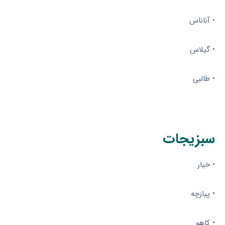
• آناناس
• گیلاس
• طالبی
سبزیجات
• خیار
• پیازچه
• کاهو