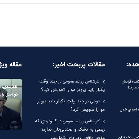
هده:
مقالات پربحت اخیر:
مقاله ویژ
چند وقت
کارشناس روابط عمومی
در
نده آرایش
ظفرقندی: د
بسازید!
یکبار باید پروتز مو را تعویض کرد؟
دو اصل را 
چند وقت یکبار باید پروتز
توکلی
در
مو را تعویض کرد؟
ره اهدای خون
کمردردی که
کارشناس روابط عمومی
در
ربطی به تشک و صندلی‌تان ندارد؛
مقصر واقعی زیر پای شماست!
نسی نخ دندان