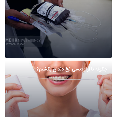
چگونه با ارتودنسی نخ دندان بکشیم؟