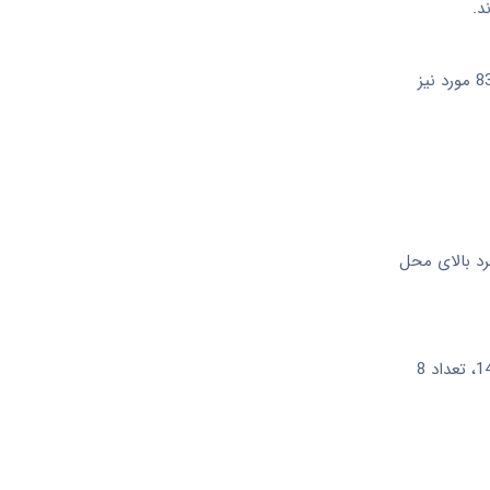
دکتر محمد زینلی در پاسخ به سوالی مبنی بر آمار گزش توسط حیوانات زهرآگین اظهار کرد: در سال گذشته 81 هزار و 406 مورد عقرب گزیدگی و 8389 مورد نیز
رد بالای محل
وی در پاسخ به سوال دیگری مبنی بر آمار ابتلا به سالک در کشور تصریح کرد: در سال 78 بالغ بر 26 هزار مورد ابتلا به سالک داشتیم اما در سال 1403، تعداد 8