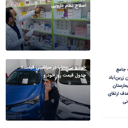
اصلاح نظام دارویی
خودرو بی‌محابا در سراشیبی قیمت+
 جامع
جدول قیمت روز خودرو
زرین‌آباد
یمارستان
دف ارتقای
نی