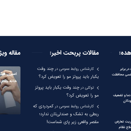
هده:
مقالات پربحت اخیر:
مقاله ویژ
چند وقت
کارشناس روابط عمومی
در
در برابر
اسپری فیکس
فسی محافظت
یکبار باید پروتز مو را تعویض کرد؟
خانه بسازی
چند وقت یکبار باید پروتز
توکلی
در
مو را تعویض کرد؟
دما و تضعیف
دکان
کمردردی که
کارشناس روابط عمومی
در
ربطی به تشک و صندلی‌تان ندارد؛
مقصر واقعی زیر پای شماست!
ریت تعارض
لاح نظام