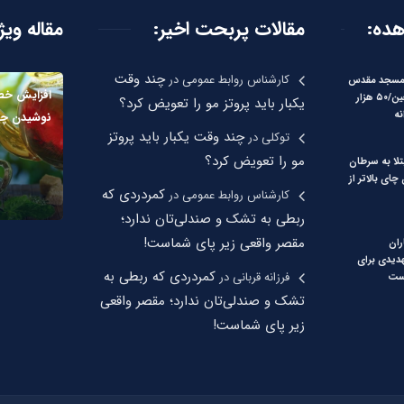
هده:
مقالات پربحت اخیر:
مقاله ویژ
چند وقت
کارشناس روابط عمومی
در
 مسجد مقدس
افزایش خطر
جمکران در اربعین/۵۰ هزار
یکبار باید پروتز مو را تعویض کرد؟
نه
نوشیدن چای 
چند وقت یکبار باید پروتز
توکلی
در
مو را تعویض کرد؟
لا به سرطان
ای بالاتر از
کمردردی که
کارشناس روابط عمومی
در
ربطی به تشک و صندلی‌تان ندارد؛
مقصر واقعی زیر پای شماست!
ران
هدیدی برای
کمردردی که ربطی به
فرزانه قربانی
در
ست
تشک و صندلی‌تان ندارد؛ مقصر واقعی
زیر پای شماست!