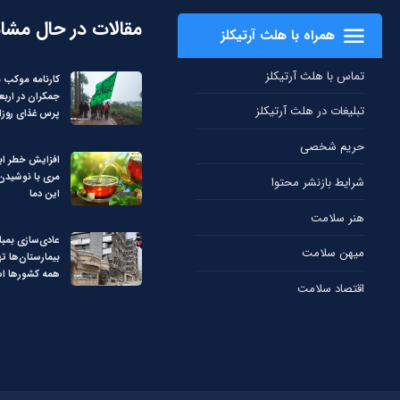
مقالات در حال مشا
همراه با هلث آرتیکلز
تماس با هلث آرتیکلز
کارنامه موکب
تبلیغات در هلث آرتیکلز
پرس غذای روزا
حریم شخصی
افزایش خطر ابت
مری با نوشیدن چ
شرایط بازنشر محتوا
این دما
هنر سلامت
عادی‌سازی بمبا
میهن سلامت
بیمارستان‌ها ت
همه کشورها ا
اقتصاد سلامت