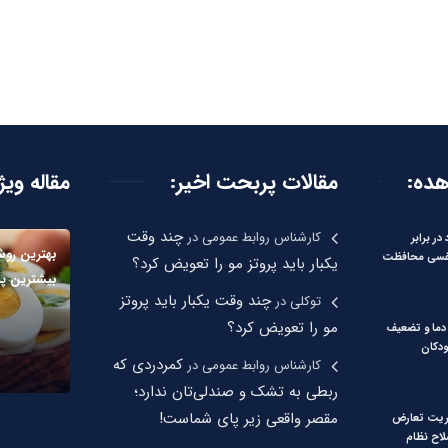
هده:
مقالات پربحت اخیر:
مقاله ویژ
چند وقت
کارشناس روابط عمومی
در
در برابر
بهترین رو
فسی محافظت
یکبار باید پروتز مو را تعویض کرد؟
بیشترین پر
چند وقت یکبار باید پروتز
توکلی
در
مو را تعویض کرد؟
دما و تضعیف
دکان
کمردردی که
کارشناس روابط عمومی
در
ربطی به تشک و صندلی‌تان ندارد؛
مقصر واقعی زیر پای شماست!
ریت تعارض
لاح نظام