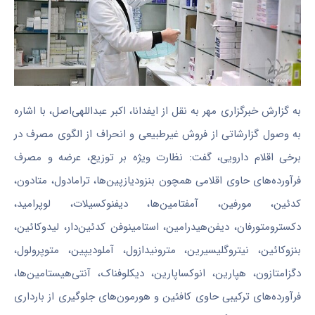
به گزارش خبرگزاری مهر به نقل از ایفدانا، اکبر عبداللهی‌اصل، با اشاره
به وصول گزارشاتی از فروش غیرطبیعی و انحراف از الگوی مصرف در
برخی اقلام دارویی، گفت: نظارت ویژه بر توزیع، عرضه و مصرف
فرآورده‌های حاوی اقلامی همچون بنزودیازپین‌ها، ترامادول، متادون،
کدئین، مورفین، آمفتامین‌ها، دیفنوکسیلات، لوپرامید،
دکسترومتورفان، دیفن‌هیدرامین، استامینوفن کدئین‌دار، لیدوکائین،
بنزوکائین، نیتروگلیسیرین، مترونیدازول، آملودیپین، متوپرولول،
دگزامتازون، هپارین، انوکساپارین، دیکلوفناک، آنتی‌هیستامین‌ها،
فرآورده‌های ترکیبی حاوی کافئین و هورمون‌های جلوگیری از بارداری