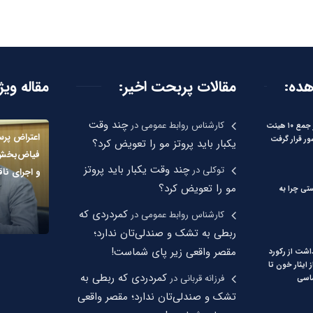
هده:
مقالات پربحت اخیر:
مقاله ویژ
چند وقت
کارشناس روابط عمومی
در
بیات: مرکزی در جمع ۱۰ هیئت
اعتراض پرس
ور قرار گرفت
یکبار باید پروتز مو را تعویض کرد؟
فیاض‌بخش 
چند وقت یکبار باید پروتز
توکلی
در
و اجرای نا
مو را تعویض کرد؟
تی چرا به
کمردردی که
کارشناس روابط عمومی
در
ربطی به تشک و صندلی‌تان ندارد؛
مقصر واقعی زیر پای شماست!
اشت از رکورد
 ایثار خون تا
کمردردی که ربطی به
فرزانه قربانی
در
اسی
تشک و صندلی‌تان ندارد؛ مقصر واقعی