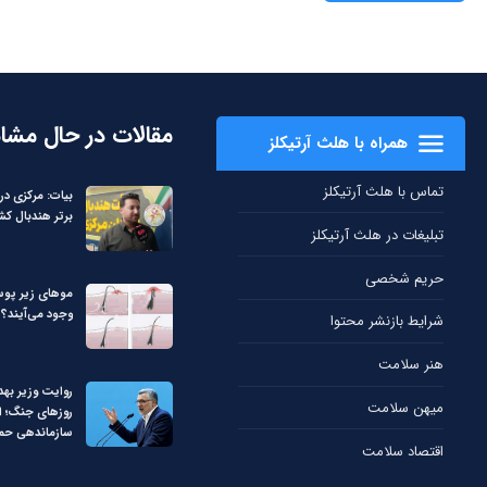
مقالات در حال مشا
همراه با هلث آرتیکلز
تماس با هلث آرتیکلز
برتر هندبال کش
تبلیغات در هلث آرتیکلز
حریم شخصی
مو‌های زیر پوس
وجود می‌آیند؟
شرایط بازنشر محتوا
هنر سلامت
روایت وزیر بهد
میهن سلامت
روزهای جنگ؛ از
سازماندهی حم
اقتصاد سلامت