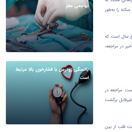
رسانی مجدد به
تهاجمی مغز
کته را به‌طور
نج سال است که
خیر در مراجعه،
یائسگی زودرس با فشارخون بالا مرتبط
است
ست. مراجعه در
و مراجعه پس از ۱۲ ساعت با آسیب شدید و غیرقابل برگشت
 در این حالت بافت قلب از بین