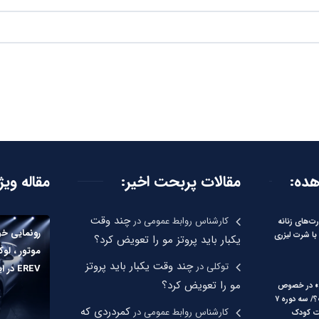
هده:
مقالات پربحت اخیر:
مقاله ویژ
چند وقت
کارشناس روابط عمومی
در
‌های زنانه
با شرت لیزری
یکبار باید پروتز مو را تعویض کرد؟
موتور ، لو
چند وقت یکبار باید پروتز
توکلی
در
EREV در ایران
مو را تعویض کرد؟
» در خصوص
کودکان چیست؟/ سه دوره ۷
کمردردی که
کارشناس روابط عمومی
در
یت کودک