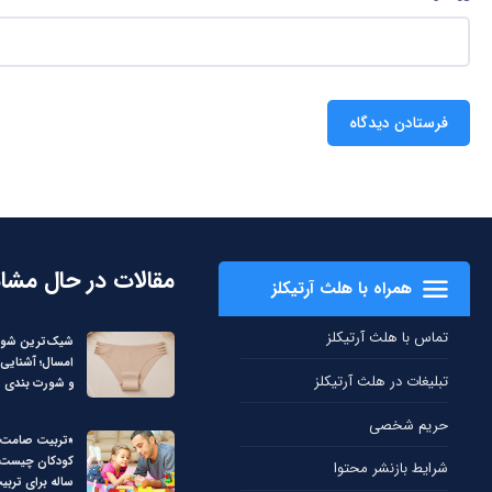
مقالات در حال مشا
همراه با هلث آرتیکلز
تماس با هلث آرتیکلز
شیک‌ترین شورت
امسال؛ آشنایی 
تبلیغات در هلث آرتیکلز
و شورت بندی
حریم شخصی
«تربیت صامت
شرایط بازنشر محتوا
ساله برای ترب