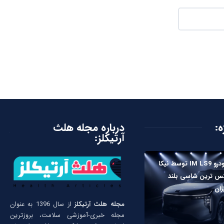
ه:
درباره مجله هلث
آرتیکلز:
رونمایی خودرو IM LS9 توسط نیکا
کس ترین شاسی بلند
مجله هلث آرتیکلز
از سال 1396 به عنوان
مجله خبری-آموزشی سلامت، بروزترین